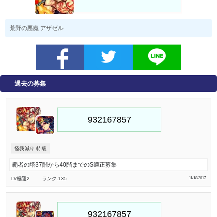
荒野の悪魔 アザゼル
過去の募集
怪我減り 特級
覇者の塔37階から40階までのS適正募集
LV極
運2
ランク:135
11/18/2017