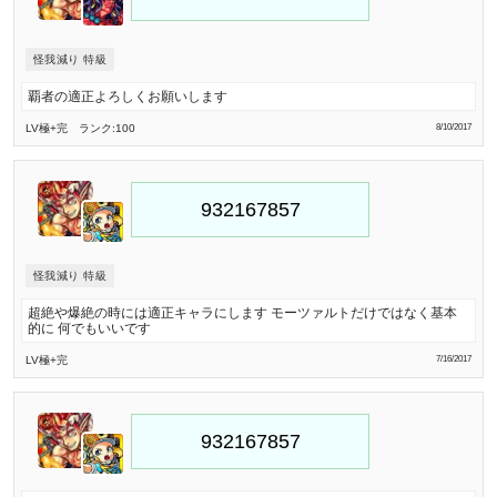
怪我減り 特級
覇者の適正よろしくお願いします
LV極
+完
ランク:100
8/10/2017
怪我減り 特級
超絶や爆絶の時には適正キャラにします モーツァルトだけではなく基本
的に 何でもいいです
LV極
+完
7/16/2017