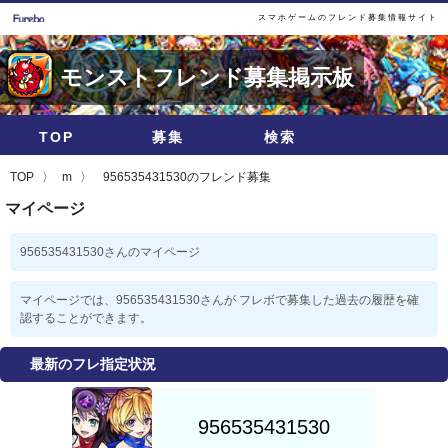
スマホゲームのフレンド募集情報サイト
モンストフレンド募集掲示板
TOP
募集
検索
TOP
m
956535431530のフレンド募集
マイページ
956535431530さんのマイページ
マイページでは、956535431530さんが フレボで募集した過去の履歴を確
認することができます。
最新のフレ指定状況