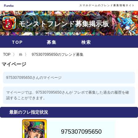
スマホゲームのフレンド募集情報サイト
モンストフレンド募集掲示板
TOP
募集
検索
TOP
m
975307095650のフレンド募集
マイページ
975307095650さんのマイページ
マイページでは、975307095650さんが フレボで募集した過去の履歴を確
認することができます。
最新のフレ指定状況