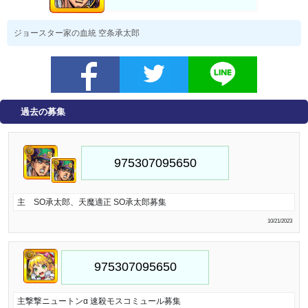
ジョースター家の血統 空条承太郎
過去の募集
主 SO承太郎、天魔適正 SO承太郎募集
10/21/2023
主撃撃ニュートンα 速殺モスコミュール募集