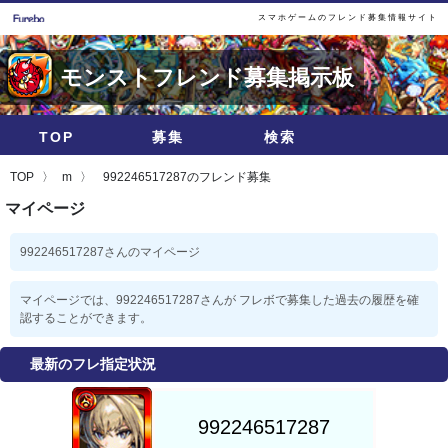
スマホゲームのフレンド募集情報サイト
モンストフレンド募集掲示板
TOP
募集
検索
TOP
m
992246517287のフレンド募集
マイページ
992246517287さんのマイページ
マイページでは、992246517287さんが フレボで募集した過去の履歴を確
認することができます。
最新のフレ指定状況