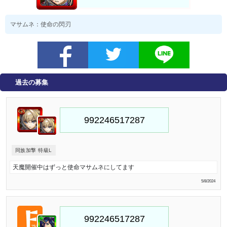
マサムネ：使命の閃刃
過去の募集
同族加撃 特級L
天魔開催中はずっと使命マサムネにしてます
5/8/2024