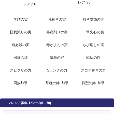
レア☆5
レア☆6
学びの実
荒稼ぎの実
熱き友撃の実
怪我減りの実
将命削りの実
一撃失心の実
速必殺の実
毒がまんの実
ちび癒しの実
同族の絆
撃種の絆
戦型の絆
スピクリの力
Sランクの力
スコア稼ぎの力
同族加撃
撃種の絆･加撃
戦型の絆･加撃
フレンド募集 1ページ(0～30)