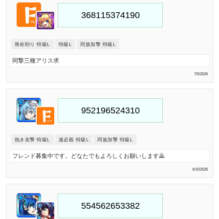
将命削り 特級L
特級L
同族加撃 特級L
同撃三種アリス求
7/5/2026
熱き友撃 特級L
速必殺 特級L
同族加撃 特級L
フレンド募集中です。どなたでもよろしくお願いします🙇
4/15/2026