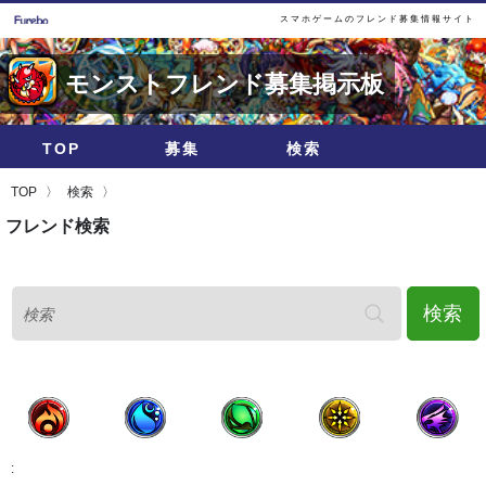
スマホゲームのフレンド募集情報サイト
モンストフレンド募集掲示板
TOP
募集
検索
TOP
検索
フレンド検索
検索
火
水
木
光
闇
: