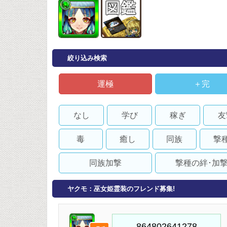
絞り込み検索
運極
＋完
なし
学び
稼ぎ
友
毒
癒し
同族
撃
同族加撃
撃種の絆･加
ヤクモ：巫女姫霊装のフレンド募集!