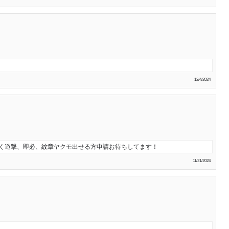
12/4/2024
じく遊撃、即必、紋章ヤクモ出せる方申請お待ちしてます！
11/21/2024