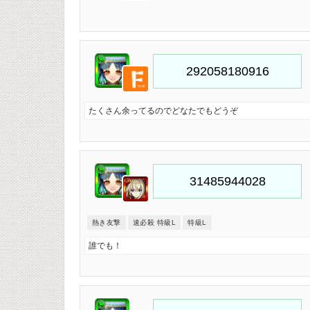
たくさん余ってるのでどなたでもどうぞ
熱き友撃
速必殺 特級L
特級L
誰でも！