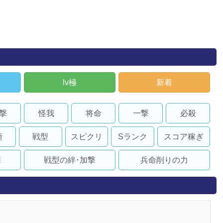
lv極
新着
撃
怪我
将命
一撃
必殺
種
戦型
スピクリ
Sランク
スコア稼ぎ
撃
戦型の絆･加撃
兵命削りの力