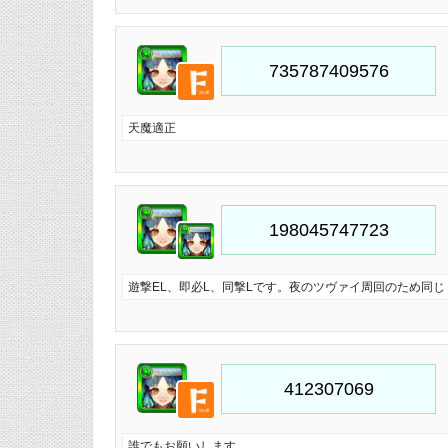
天魔適正
遊撃EL、即必L、同撃Lです。夜のツヴァイ周回のため同
誰でもお願いします