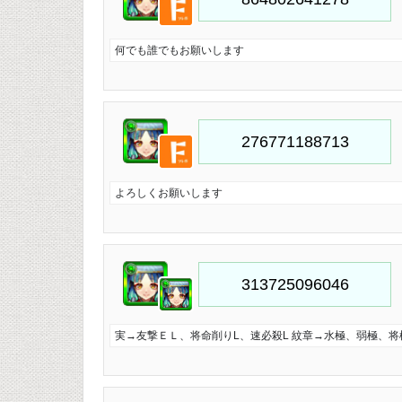
何でも誰でもお願いします
よろしくお願いします
実→友撃ＥＬ、将命削りL、速必殺L 紋章→水極、弱極、将