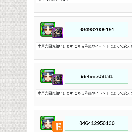
水戸光圀お願いします こちら降臨やイベントによって変え
水戸光圀お願いします こちら降臨やイベントによって変え