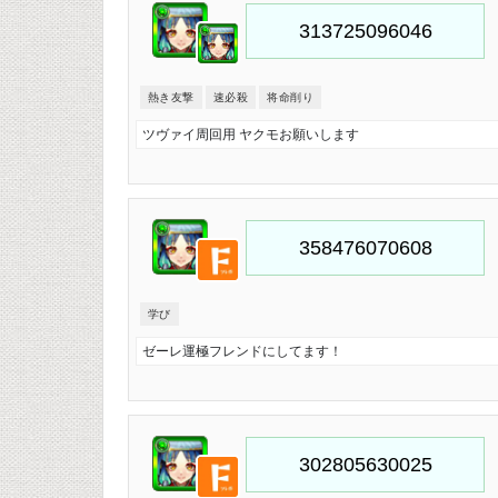
熱き友撃
速必殺
将命削り
ツヴァイ周回用 ヤクモお願いします
学び
ゼーレ運極フレンドにしてます！