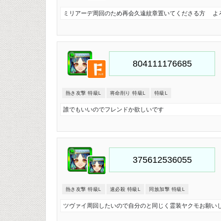
ミリアーデ周回のため再会久遠紋章置いてくださる方 よ
熱き友撃 特級L
将命削り 特級L
特級L
誰でもいいのでフレンドか欲しいです
熱き友撃 特級L
速必殺 特級L
同族加撃 特級L
ツヴァイ周回したいので自分のと同じく霊装ヤクモお願い