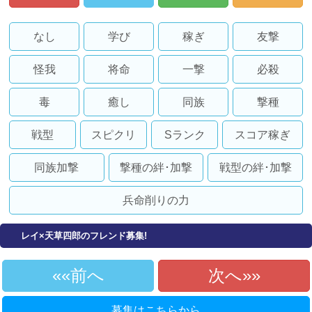
なし
学び
稼ぎ
友撃
怪我
将命
一撃
必殺
毒
癒し
同族
撃種
戦型
スピクリ
Sランク
スコア稼ぎ
同族加撃
撃種の絆･加撃
戦型の絆･加撃
兵命削りの力
レイ×天草四郎のフレンド募集!
«前へ
次へ»
募集はこちらから