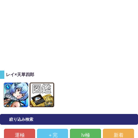
レイ×天草四郎
絞り込み検索
運極
＋完
lv極
新着