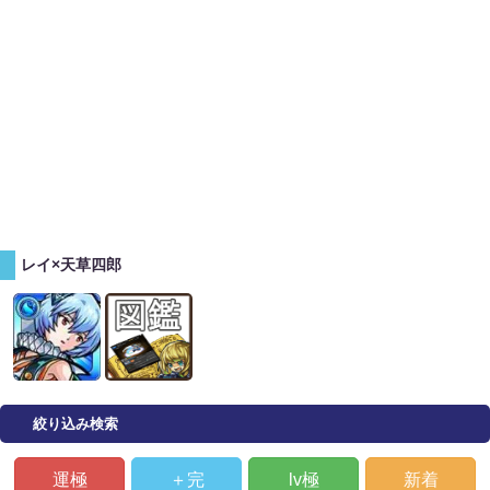
レイ×天草四郎
絞り込み検索
運極
＋完
lv極
新着