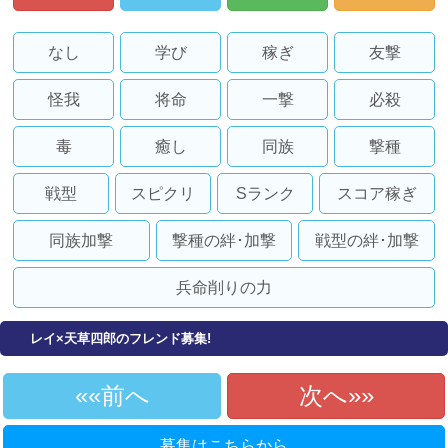
なし
学び
稼ぎ
友撃
怪我
将命
一撃
必殺
毒
癒し
同族
撃種
戦型
スピクリ
Sランク
スコア稼ぎ
同族加撃
撃種の絆･加撃
戦型の絆･加撃
兵命削りの力
レイ×天草四郎のフレンド募集!
«前へ
次へ»
募集はこちらから