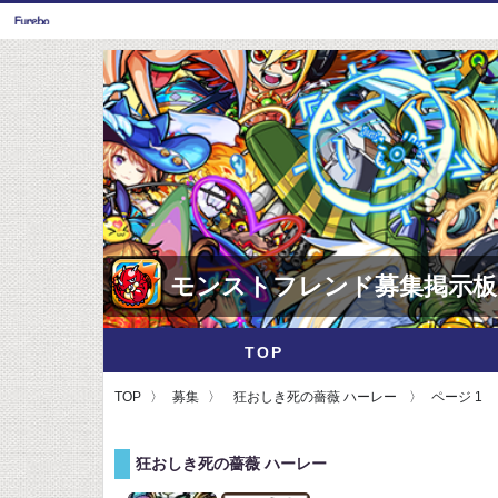
モンストフレンド募集掲示板
TOP
TOP
募集
狂おしき死の薔薇 ハーレー
ページ 1
狂おしき死の薔薇 ハーレー