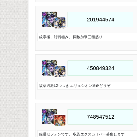
紋章極、対弱極み、 同族加撃三種盛り
紋章過激L2つつき エリュシオン適正どうぞ
厳選ゼフォンです。 収監エクスカリバー募集します