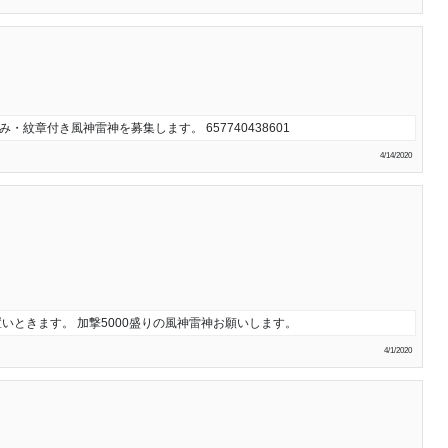
紋章付き風神雷神を募集します。 657740438601
4/14/2020
置いときます。 加撃5000盛りの風神雷神お願いします。
4/1/2020