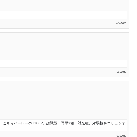
4/14/2020
4/14/2020
 こちらハーレーの120Lv、超戦型、同撃3種、対光極、対弱極をエリュシオ
4/14/2020