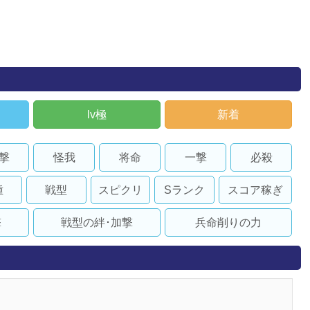
lv極
新着
撃
怪我
将命
一撃
必殺
種
戦型
スピクリ
Sランク
スコア稼ぎ
撃
戦型の絆･加撃
兵命削りの力