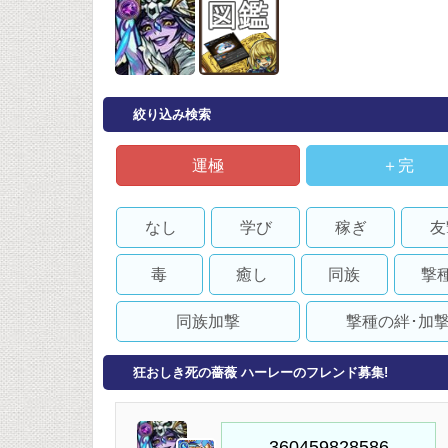
絞り込み検索
運極
＋完
なし
学び
稼ぎ
友
毒
癒し
同族
撃
同族加撃
撃種の絆･加
狂おしき死の薔薇 ハーレーのフレンド募集!