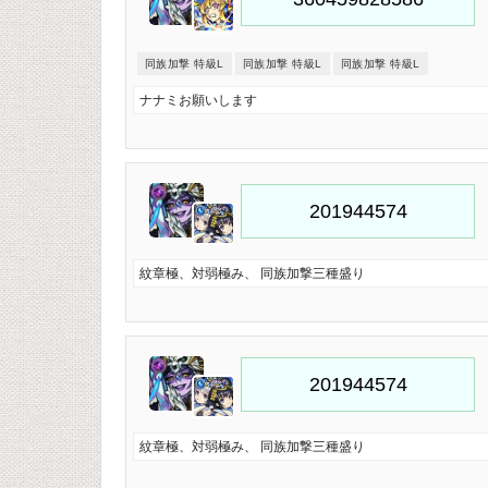
同族加撃 特級L
同族加撃 特級L
同族加撃 特級L
ナナミお願いします
紋章極、対弱極み、 同族加撃三種盛り
紋章極、対弱極み、 同族加撃三種盛り