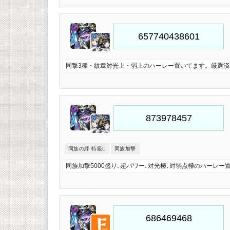
同撃3種・紋章対光上・弱上のハーレー置いてます。厳選済み・
同族の絆 特級L
同族加撃
同族加撃5000盛り､超パワー､対光極､対弱点極のハーレー