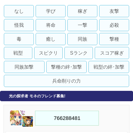
なし
学び
稼ぎ
友撃
怪我
将命
一撃
必殺
毒
癒し
同族
撃種
戦型
スピクリ
Sランク
スコア稼ぎ
同族加撃
撃種の絆･加撃
戦型の絆･加撃
兵命削りの力
光の探求者 モネのフレンド募集!