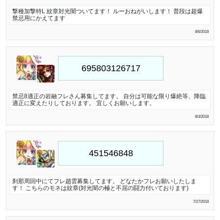
撃種加撃特L 紋章対光闇ついてます！ ルーおねがいします！ 普段は超爆
禁忌用にかえてます
8/6/2018
禁忌8適正の岩融フレさん募集してます。 自分は可能な限り爆絶等、降臨
適正に変えたりしております。 宜しくお願いします。
8/3/2018
刹那周回中にてフレ趙雲募集してます。 どなたかフレお願いしたしま
す！ こちらのモネは紋章(対光闇の極と不屈の闘力付いております)
7/27/2018