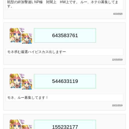
戦型の絆加撃速L NP極 対闇上 HW上です。 ルー、ネテロ募集してま
す。
4/23/2020
モネ求む厳選ハイビスカス出しますー
12/15/2019
モネ、ルー募集してます！
10/21/2019