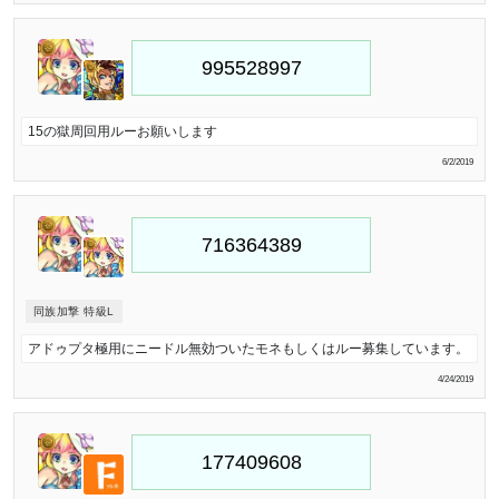
15の獄周回用ルーお願いします
6/2/2019
同族加撃 特級L
アドゥプタ極用にニードル無効ついたモネもしくはルー募集しています。
4/24/2019