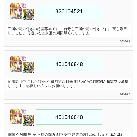
不屈の闘力付きの趙雲募集です。 自分も不屈の闘力付きです。 実も厳選
しました。 貫通いると奈落の周回早くなりますよ！
7/27/2018
刹那周回中 こちら紋章(不屈の闘力 対光 闇の極) 実は撃撃Ｍ 趙雲フレ募集
してます。心優しい方フレお願いします。
7/27/2018
擊撃Ｍ 対闇 光 極 不屈の闘力 刹マラ中 趙雲の方お願いします(;Д;)(;Д;)