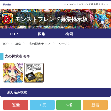
スマホゲームのフレンド募集情報サイト
モンストフレンド募集掲示板
TOP
募集
検索
TOP
募集
光の探求者 モネ
ページ 1
光の探求者 モネ
絞り込み検索
運極
＋完
lv極
新着