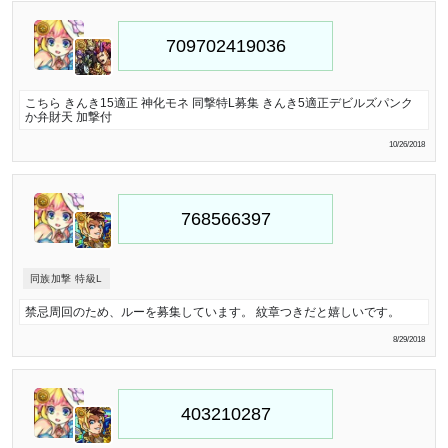
こちら きんき15適正 神化モネ 同撃特L募集 きんき5適正デビルズパンク
か弁財天 加撃付
10/26/2018
同族加撃 特級L
禁忌周回のため、ルーを募集しています。 紋章つきだと嬉しいです。
8/29/2018