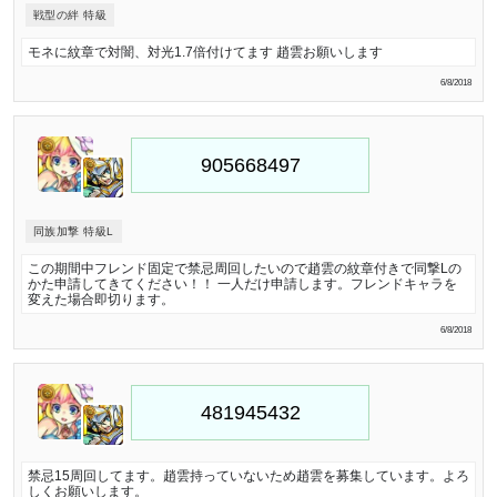
戦型の絆 特級
モネに紋章で対闇、対光1.7倍付けてます 趙雲お願いします
6/8/2018
同族加撃 特級L
この期間中フレンド固定で禁忌周回したいので趙雲の紋章付きで同撃Lの
かた申請してきてください！！ 一人だけ申請します。フレンドキャラを
変えた場合即切ります。
6/8/2018
禁忌15周回してます。趙雲持っていないため趙雲を募集しています。よろ
しくお願いします。