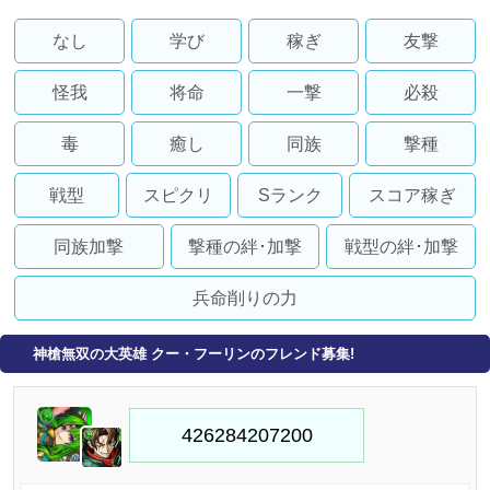
なし
学び
稼ぎ
友撃
怪我
将命
一撃
必殺
毒
癒し
同族
撃種
戦型
スピクリ
Sランク
スコア稼ぎ
同族加撃
撃種の絆･加撃
戦型の絆･加撃
兵命削りの力
神槍無双の大英雄 クー・フーリンのフレンド募集!