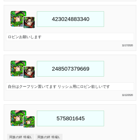
ロビンお願いします
11/17/2020
自分はクーフリン置いてます リッシュ用にロビン欲しいです
11/12/2020
同族の絆 特級L
同族の絆 特級L