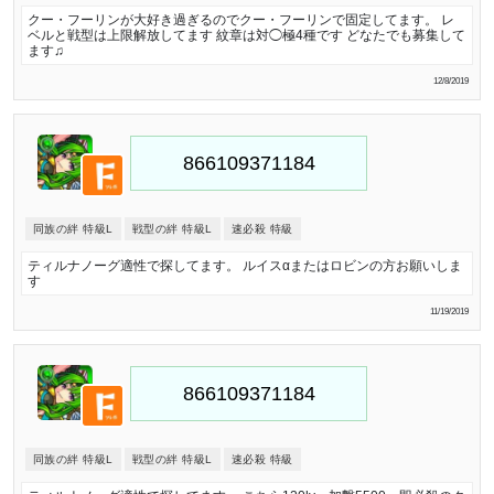
クー・フーリンが大好き過ぎるのでクー・フーリンで固定してます。 レ
ベルと戦型は上限解放してます 紋章は対◯極4種です どなたでも募集して
ます♫
12/8/2019
同族の絆 特級L
戦型の絆 特級L
速必殺 特級
ティルナノーグ適性で探してます。 ルイスαまたはロビンの方お願いしま
す
11/19/2019
同族の絆 特級L
戦型の絆 特級L
速必殺 特級