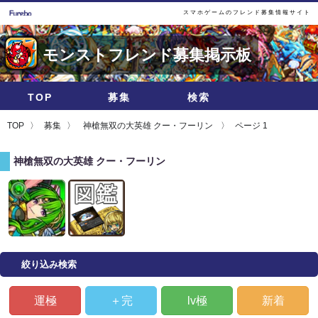
スマホゲームのフレンド募集情報サイト
モンストフレンド募集掲示板
TOP
募集
検索
TOP
募集
神槍無双の大英雄 クー・フーリン
ページ 1
神槍無双の大英雄 クー・フーリン
絞り込み検索
運極
＋完
lv極
新着