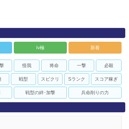
lv極
新着
撃
怪我
将命
一撃
必殺
種
戦型
スピクリ
Sランク
スコア稼ぎ
撃
戦型の絆･加撃
兵命削りの力