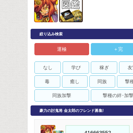
絞り込み検索
運極
＋完
なし
学び
稼ぎ
友
毒
癒し
同族
撃
同族加撃
撃種の絆･加
豪力の討鬼将 金太郎のフレンド募集!