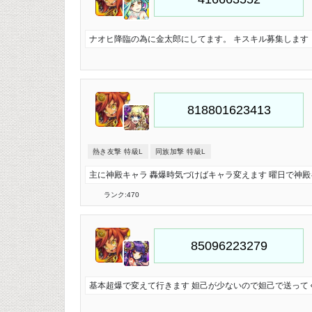
ナオヒ降臨の為に金太郎にしてます。 キスキル募集します
熱き友撃 特級L
同族加撃 特級L
主に神殿キャラ 轟爆時気づけばキャラ変えます 曜日で神
ランク:470
基本超爆で変えて行きます 妲己が少ないので妲己で送って