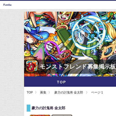
モンストフレンド募集掲示板
TOP
TOP
募集
豪力の討鬼将 金太郎
ページ 1
豪力の討鬼将 金太郎