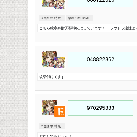
同族の絆 特級L
撃種の絆 特級L
こちら紋章弁財天獣神化にしています！！ ラウドラ適性よ
紋章付けてます
同族加撃 特級L
どなたでもどうぞ！