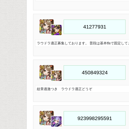
ラウドラ適正募集しております。 普段は基本tfaで固定して
紋章過激つき ラウドラ適正どうぞ