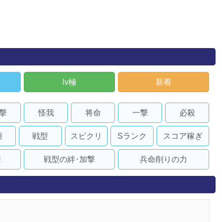
lv極
新着
撃
怪我
将命
一撃
必殺
種
戦型
スピクリ
Sランク
スコア稼ぎ
撃
戦型の絆･加撃
兵命削りの力