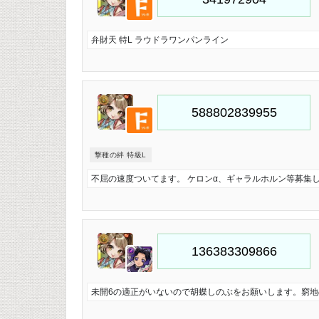
弁財天 特L ラウドラワンパンライン
撃種の絆 特級L
不屈の速度ついてます。 ケロンα、ギャラルホルン等募集
未開6の適正がいないので胡蝶しのぶをお願いします。窮