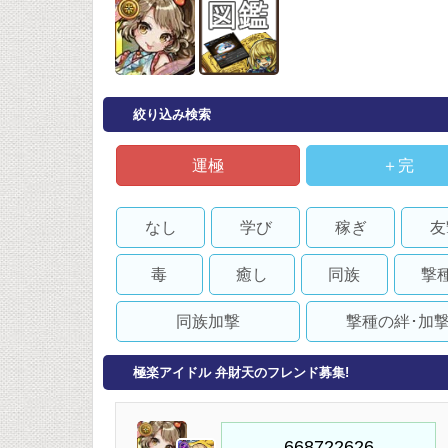
絞り込み検索
運極
＋完
なし
学び
稼ぎ
友
毒
癒し
同族
撃
同族加撃
撃種の絆･加
極楽アイドル 弁財天のフレンド募集!