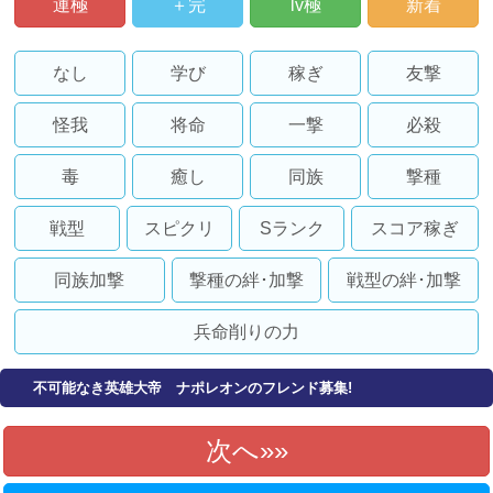
運極
＋完
lv極
新着
なし
学び
稼ぎ
友撃
怪我
将命
一撃
必殺
毒
癒し
同族
撃種
戦型
スピクリ
Sランク
スコア稼ぎ
同族加撃
撃種の絆･加撃
戦型の絆･加撃
兵命削りの力
不可能なき英雄大帝 ナポレオンのフレンド募集!
次へ»