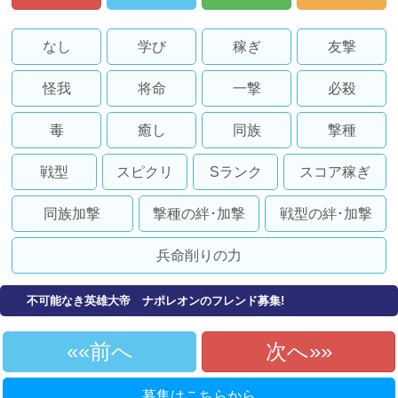
なし
学び
稼ぎ
友撃
怪我
将命
一撃
必殺
毒
癒し
同族
撃種
戦型
スピクリ
Sランク
スコア稼ぎ
同族加撃
撃種の絆･加撃
戦型の絆･加撃
兵命削りの力
不可能なき英雄大帝 ナポレオンのフレンド募集!
«前へ
次へ»
募集はこちらから