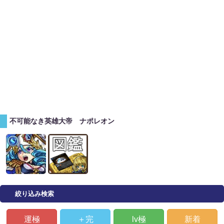
不可能なき英雄大帝 ナポレオン
絞り込み検索
運極
＋完
lv極
新着