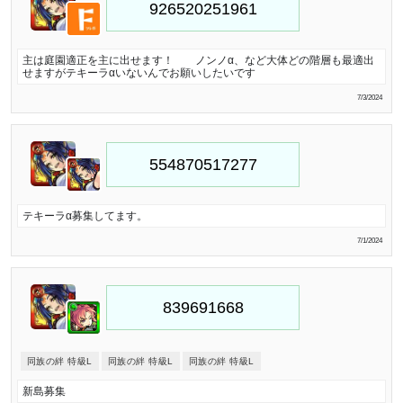
主は庭園適正を主に出せます！ ノンノα、など大体どの階層も最適出
せますがテキーラαいないんでお願いしたいです
7/3/2024
テキーラα募集してます。
7/1/2024
同族の絆 特級L
同族の絆 特級L
同族の絆 特級L
新島募集