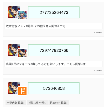
紋章付きノンノα募集 その他天魔未開適正でも
5/14/2024
庭園4用のテキーラα出してる方お願いします。こちら同撃3種
5/12/2024
一撃失心 特級L
戦型の絆 特級L
同族の絆 特級L