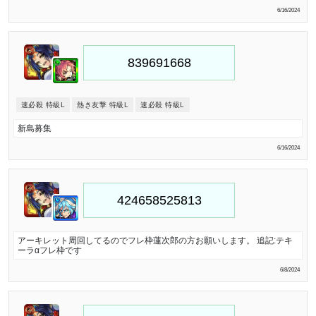
6/16/2024
速必殺 特級L
熱き友撃 特級L
速必殺 特級L
新島募集
6/16/2024
アーキレット周回してるのでフレ枠蓮次郎の方お願いします。 追記:テキ
ーラαフレ枠です
6/8/2024