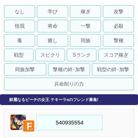
なし
学び
稼ぎ
友撃
怪我
将命
一撃
必殺
毒
癒し
同族
撃種
戦型
スピクリ
Sランク
スコア稼ぎ
同族加撃
撃種の絆･加撃
戦型の絆･加撃
兵命削りの力
鮮麗なるビーチの女王 テキーラαのフレンド募集!