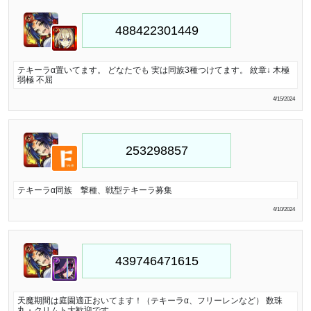
テキーラα置いてます。 どなたでも 実は同族3種つけてます。 紋章↓ 木極
弱極 不屈
4/15/2024
テキーラα同族 撃種、戦型テキーラ募集
4/10/2024
天魔期間は庭園適正おいてます！（テキーラα、フリーレンなど） 数珠
丸・クリムト大歓迎です