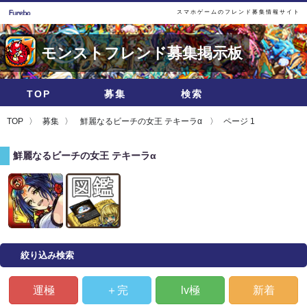
スマホゲームのフレンド募集情報サイト
モンストフレンド募集掲示板
TOP
募集
検索
TOP
募集
鮮麗なるビーチの女王 テキーラα
ページ 1
鮮麗なるビーチの女王 テキーラα
絞り込み検索
運極
＋完
lv極
新着