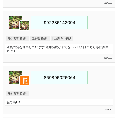
5/22/2020
熱き友撃 特級L
速必殺 特級L
同族加撃 特級L
陸奥固定を募集しています 高難易度が来てない時以外はこちらも陸奥固
定です
4/21/2020
熱き友撃 特級M
誰でもOK
1/27/2020