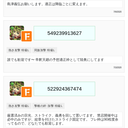
島津義弘お願いします。適正は降臨ごとに変えます。
7/9/2020
熱き友撃 特級L
同族加撃 特級L
誰でも歓迎です〜 帝釈天廻の予想適正枠として陸奥にしてます
7/3/2020
熱き友撃 特級L
撃種の絆･加撃 特級L
厳選済みの宗光、ストライク、義勇を回して置いてます。 禁忌開催中は
必中のみですが、紋章を付けたストライク固定です。 フレ枠は90程度余
ってるので、どなたでも歓迎します。