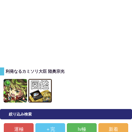
利発なるカミソリ大臣 陸奥宗光
絞り込み検索
運極
＋完
lv極
新着