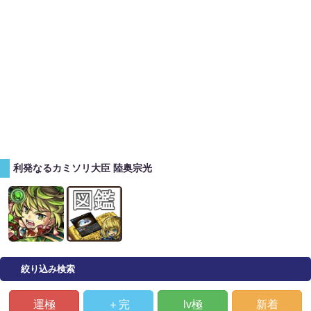
利発なるカミソリ大臣 陸奥宗光
絞り込み検索
運極
＋完
lv極
新着