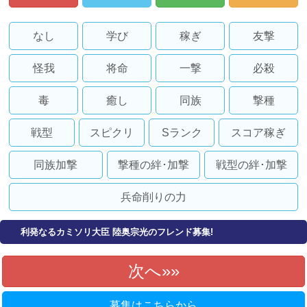
なし
学び
稼ぎ
友撃
怪我
将命
一撃
必殺
毒
癒し
同族
撃種
戦型
スピクリ
Sランク
スコア稼ぎ
同族加撃
撃種の絆･加撃
戦型の絆･加撃
兵命削りの力
利発なるカミソリ大臣 陸奥宗光のフレンド募集!
次へ»
募集はこちらから