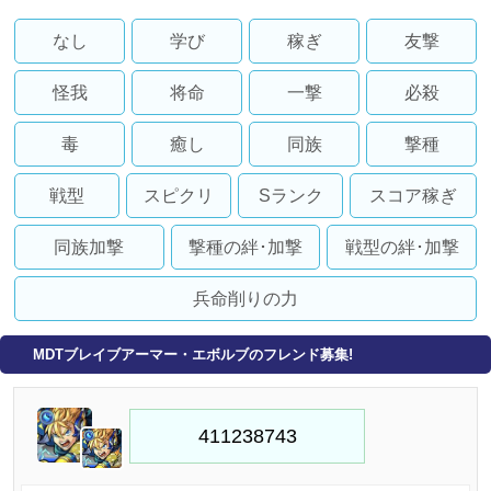
なし
学び
稼ぎ
友撃
怪我
将命
一撃
必殺
毒
癒し
同族
撃種
戦型
スピクリ
Sランク
スコア稼ぎ
同族加撃
撃種の絆･加撃
戦型の絆･加撃
兵命削りの力
MDTブレイブアーマー・エボルブのフレンド募集!