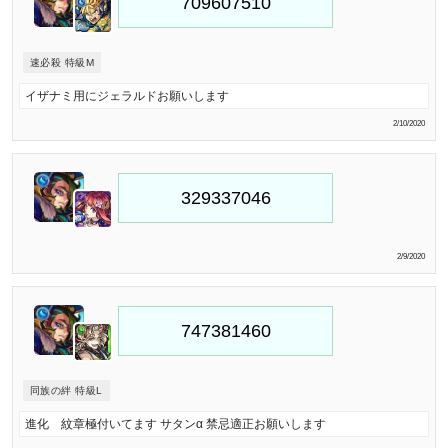
速必殺 特級M
イザナミ用にジェラルドお願いします
2/10/2020
2/9/2020
同族の絆 特級L
進化 紋章極付いてます サタンα 禁忌適正お願いします