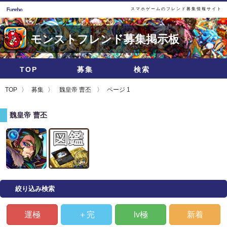
スマホゲームのフレンド募集情報サイト
モンストフレンド募集掲示板
TOP
募集
検索
TOP
募集
魏皇帝 曹丕
ページ 1
魏皇帝 曹丕
絞り込み検索
運極
＋完
lv極
新着