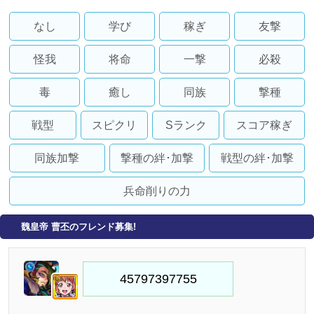
なし
学び
稼ぎ
友撃
怪我
将命
一撃
必殺
毒
癒し
同族
撃種
戦型
スピクリ
Sランク
スコア稼ぎ
同族加撃
撃種の絆･加撃
戦型の絆･加撃
兵命削りの力
魏皇帝 曹丕のフレンド募集!