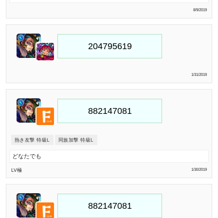
8/9/2019
1/31/2019
熱き友撃 特級L
同族加撃 特級L
どなたでも
LV極
1/30/2019