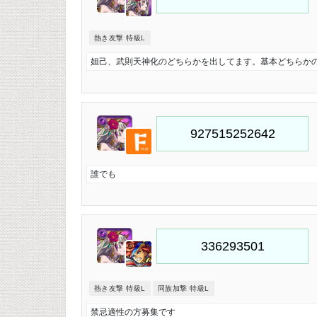
熱き友撃 特級L
妲己、武則天神化のどちらかを出してます。基本どちらか
誰でも
熱き友撃 特級L
同族加撃 特級L
禁忌適性の方募集です