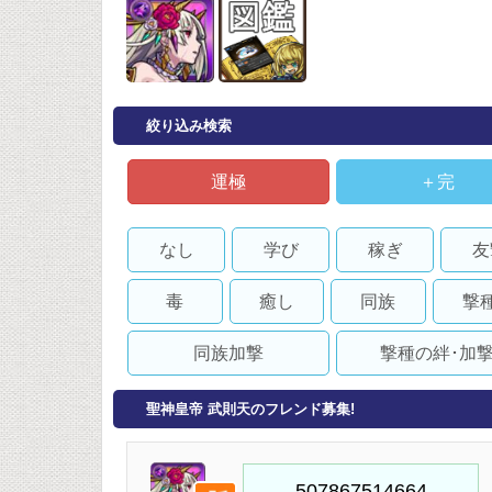
絞り込み検索
運極
＋完
なし
学び
稼ぎ
友
毒
癒し
同族
撃
同族加撃
撃種の絆･加
聖神皇帝 武則天のフレンド募集!