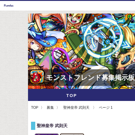
モンストフレンド募集掲示板
TOP
TOP
募集
聖神皇帝 武則天
ページ 1
聖神皇帝 武則天