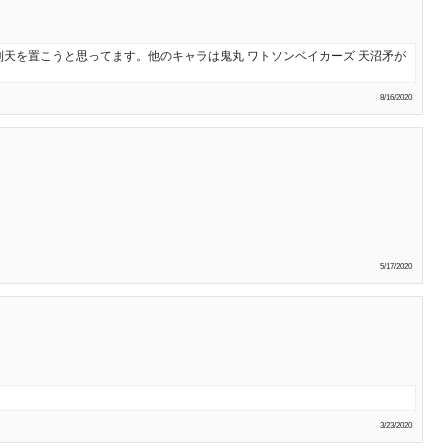
天を置こうと思ってます。他のキャラは鬼丸 ワトソンベイカーズ 天沼矛が
8/16/2020
5/17/2020
3/23/2020