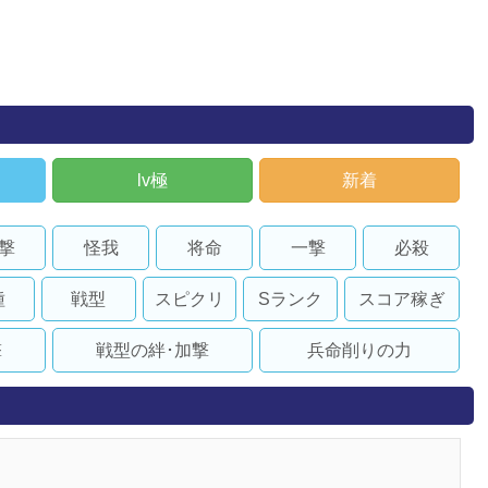
lv極
新着
撃
怪我
将命
一撃
必殺
種
戦型
スピクリ
Sランク
スコア稼ぎ
撃
戦型の絆･加撃
兵命削りの力