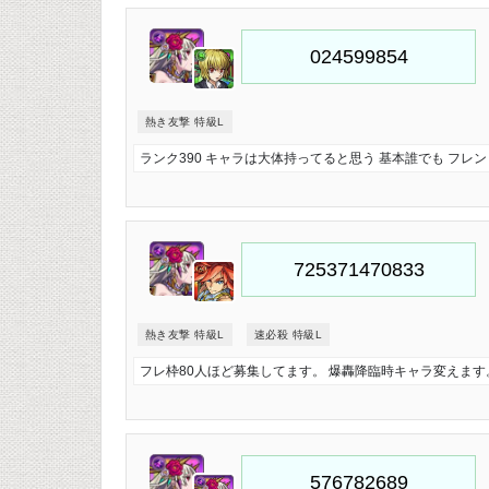
熱き友撃 特級L
ランク390 キャラは大体持ってると思う 基本誰でも フ
熱き友撃 特級L
速必殺 特級L
フレ枠80人ほど募集してます。 爆轟降臨時キャラ変えま