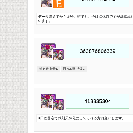
データ消えてから復帰。誰でも。今は進化前ですが基本武則
います。
速必殺 特級L
同族加撃 特級L
3日程固定で武則天神化にしてくれる方お願いします。