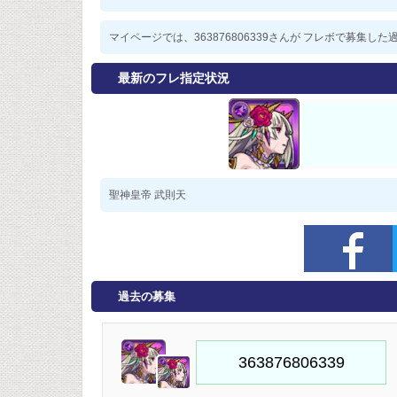
マイページでは、363876806339さんが フレボで募集
最新のフレ指定状況
聖神皇帝 武則天
過去の募集