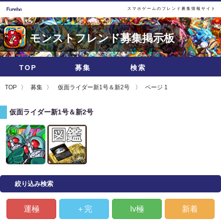
スマホゲームのフレンド募集情報サイト
モンストフレンド募集掲示板
TOP
募集
検索
TOP
募集
仮面ライダー新1号＆新2号
ページ 1
仮面ライダー新1号＆新2号
絞り込み検索
運極
＋完
lv極
新着