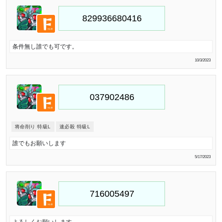
条件無し誰でも可です。
10/3/2023
将命削り 特級L
速必殺 特級L
誰でもお願いします
5/17/2023