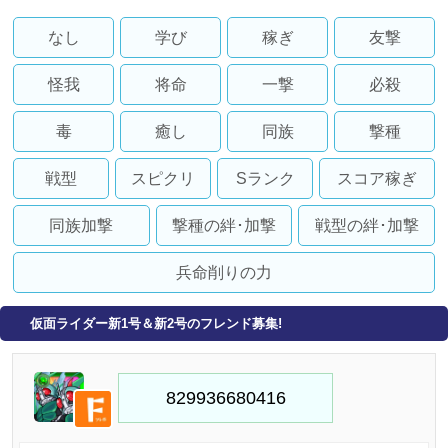
なし
学び
稼ぎ
友撃
怪我
将命
一撃
必殺
毒
癒し
同族
撃種
戦型
スピクリ
Sランク
スコア稼ぎ
同族加撃
撃種の絆･加撃
戦型の絆･加撃
兵命削りの力
仮面ライダー新1号＆新2号のフレンド募集!