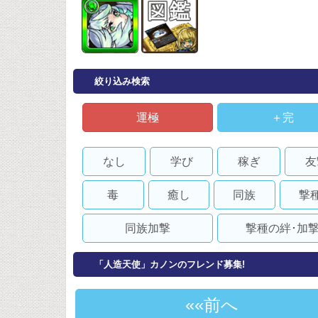
絞り込み検索
運極
＋完
なし
学び
稼ぎ
友
毒
癒し
同族
撃
同族加撃
撃種の絆･加
「人造天使」カノンのフレンド募集!
«前へ