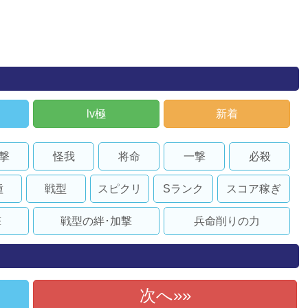
lv極
新着
撃
怪我
将命
一撃
必殺
種
戦型
スピクリ
Sランク
スコア稼ぎ
撃
戦型の絆･加撃
兵命削りの力
次へ»