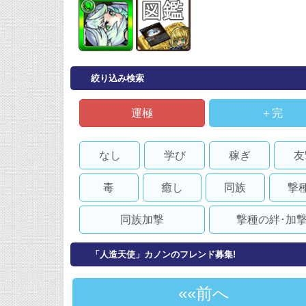
絞り込み検索
運極
＋完
なし
学び
稼ぎ
友
毒
癒し
同族
撃
同族加撃
撃種の絆･加
「人造天使」カノンのフレンド募集!
«前へ