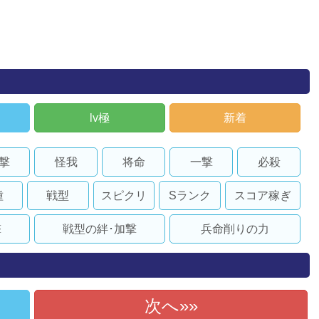
lv極
新着
撃
怪我
将命
一撃
必殺
種
戦型
スピクリ
Sランク
スコア稼ぎ
撃
戦型の絆･加撃
兵命削りの力
次へ»