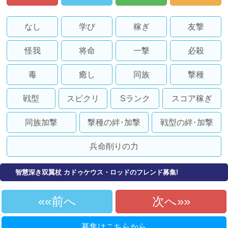
なし
学び
稼ぎ
友撃
怪我
将命
一撃
必殺
毒
癒し
同族
撃種
戦型
スピクリ
Sランク
スコア稼ぎ
同族加撃
撃種の絆･加撃
戦型の絆･加撃
兵命削りの力
智慧深き双翼杖 カドゥケウス・ロッドのフレンド募集!
«前へ
次へ»
募集はこちらから