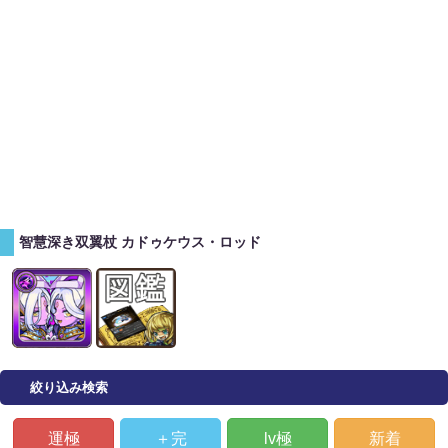
智慧深き双翼杖 カドゥケウス・ロッド
絞り込み検索
運極
＋完
lv極
新着