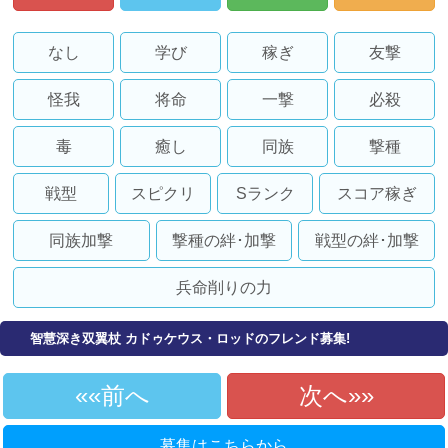
なし
学び
稼ぎ
友撃
怪我
将命
一撃
必殺
毒
癒し
同族
撃種
戦型
スピクリ
Sランク
スコア稼ぎ
同族加撃
撃種の絆･加撃
戦型の絆･加撃
兵命削りの力
智慧深き双翼杖 カドゥケウス・ロッドのフレンド募集!
«前へ
次へ»
募集はこちらから