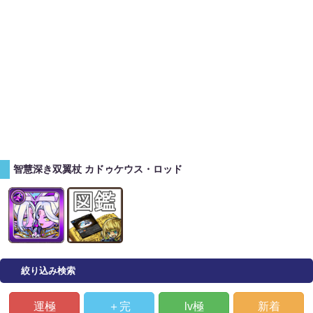
智慧深き双翼杖 カドゥケウス・ロッド
絞り込み検索
運極
＋完
lv極
新着