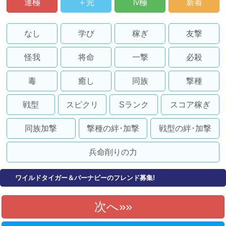
運極
＋完
lv極
新着
なし
学び
稼ぎ
友撃
怪我
将命
一撃
必殺
毒
癒し
同族
撃種
戦型
スピクリ
Sランク
スコア稼ぎ
同族加撃
撃種の絆･加撃
戦型の絆･加撃
兵命削りの力
ワイルドタイガー＆バーナビーのフレンド募集!
次へ»