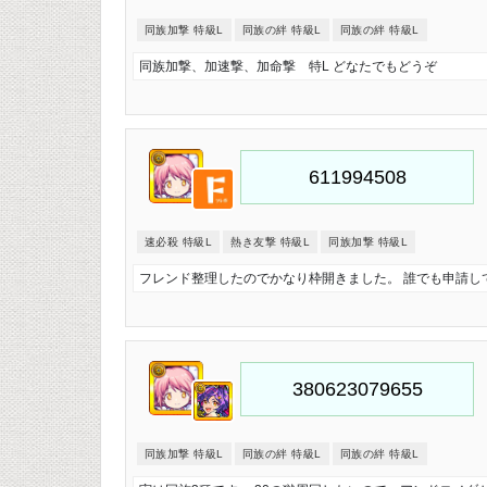
同族加撃 特級L
同族の絆 特級L
同族の絆 特級L
同族加撃、加速撃、加命撃 特L どなたでもどうぞ
速必殺 特級L
熱き友撃 特級L
同族加撃 特級L
フレンド整理したのでかなり枠開きました。 誰でも申請し
同族加撃 特級L
同族の絆 特級L
同族の絆 特級L