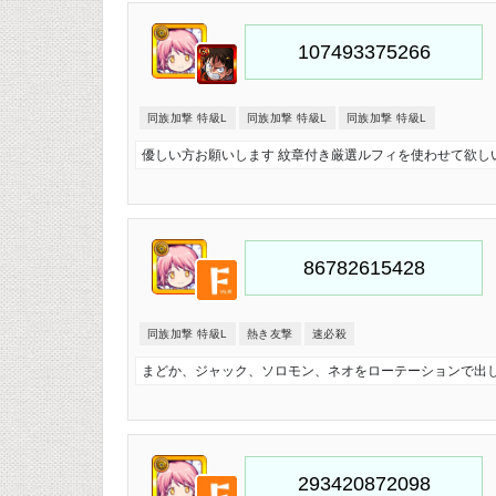
同族加撃 特級L
同族加撃 特級L
同族加撃 特級L
優しい方お願いします 紋章付き厳選ルフィを使わせて欲しい
同族加撃 特級L
熱き友撃
速必殺
まどか、ジャック、ソロモン、ネオをローテーションで出し