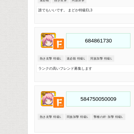
速必殺
熱き友撃
同族加撃
誰でもいいです。 まどか特級EL3
熱き友撃 特級L
速必殺 特級L
同族加撃 特級L
ランクの高いフレンド募集します
熱き友撃 特級L
同族加撃 特級L
撃種の絆･加撃 特級L