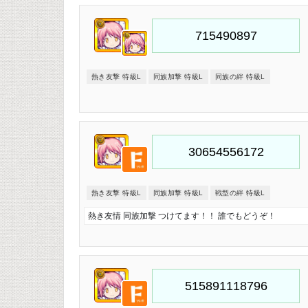
熱き友撃 特級L
同族加撃 特級L
同族の絆 特級L
熱き友撃 特級L
同族加撃 特級L
戦型の絆 特級L
熱き友情 同族加撃 つけてます！！ 誰でもどうぞ！