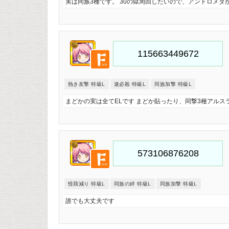
実は同族3種です。 30の獄周回したいので、アンドロメ
熱き友撃 特級L
速必殺 特級L
同族加撃 特級L
まどかの実は全てELです まどか貼ったり、同撃3種アル
怪我減り 特級L
同族の絆 特級L
同族加撃 特級L
誰でも大丈夫です