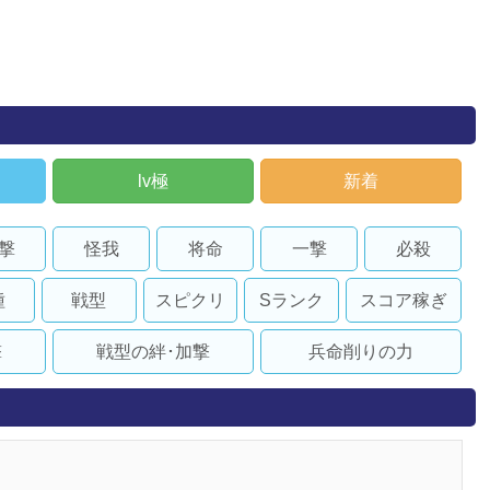
lv極
新着
撃
怪我
将命
一撃
必殺
種
戦型
スピクリ
Sランク
スコア稼ぎ
撃
戦型の絆･加撃
兵命削りの力