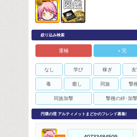
絞り込み検索
運極
＋完
なし
学び
稼ぎ
友
毒
癒し
同族
撃
同族加撃
撃種の絆･加
円環の理 アルティメットまどかのフレンド募集!