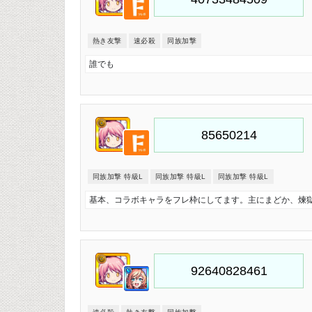
熱き友撃
速必殺
同族加撃
誰でも
同族加撃 特級L
同族加撃 特級L
同族加撃 特級L
基本、コラボキャラをフレ枠にしてます。主にまどか、煉獄