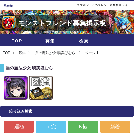
スマホゲームのフレンド募集情報サイト
モンストフレンド募集掲示板
TOP
募集
検索
TOP
募集
盾の魔法少女 暁美ほむら
ページ 1
盾の魔法少女 暁美ほむら
絞り込み検索
運極
＋完
lv極
新着