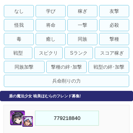
なし
学び
稼ぎ
友撃
怪我
将命
一撃
必殺
毒
癒し
同族
撃種
戦型
スピクリ
Sランク
スコア稼ぎ
同族加撃
撃種の絆･加撃
戦型の絆･加撃
兵命削りの力
盾の魔法少女 暁美ほむらのフレンド募集!