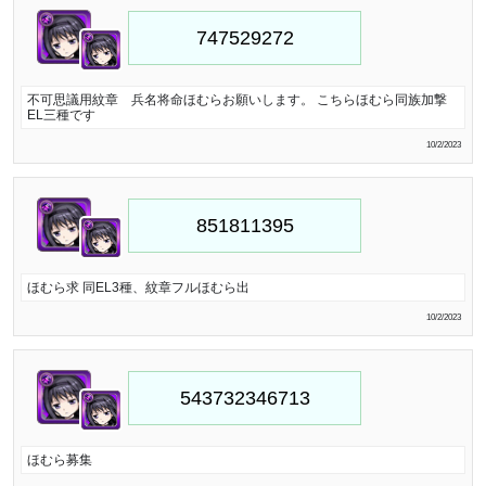
不可思議用紋章 兵名将命ほむらお願いします。 こちらほむら同族加撃
EL三種です
10/2/2023
ほむら求 同EL3種、紋章フルほむら出
10/2/2023
ほむら募集