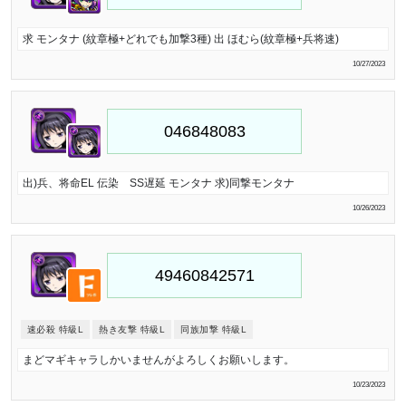
求 モンタナ (紋章極+どれでも加撃3種) 出 ほむら(紋章極+兵将速)
10/27/2023
出)兵、将命EL 伝染 SS遅延 モンタナ 求)同撃モンタナ
10/26/2023
速必殺 特級L
熱き友撃 特級L
同族加撃 特級L
まどマギキャラしかいませんがよろしくお願いします。
10/23/2023