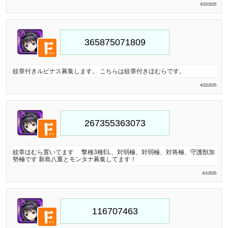
4/22/2025
紋章付きルピナス募集します。 こちらは紋章付きほむらです。
4/22/2025
紋章ほむら置いてます 撃種3種EL、対弱極、対弱極、対将極、守護獣加
勢極です 新島八重とモンタナ募集してます！
4/1/2025