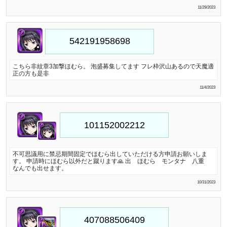
11/29/2023
こちら非紋章3加撃ほむら。 泡盛募集してます フレ枠沢山あるので天魔適
正の方も是非
11/4/2023
不可思議用に禁忌期間固定でほむら出していただける方申請お願いしま
す。 申請時にほむら以外だと蹴ります🙏 出 ほむら モンタナ 八重
なんでも出せます。
10/31/2023