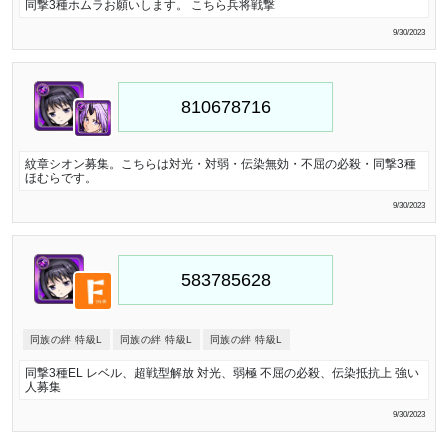
同撃3種ホムラお願いします。 こちら兵将戦撃
9/30/2023
紋章シオン募集。こちらは対光・対弱・伝染無効・不屈の必殺・同撃3種
ほむらです。
9/30/2023
同族の絆 特級L
同族の絆 特級L
同族の絆 特級L
同撃3種EL レベル、超戦型解放 対光、弱極 不屈の必殺、伝染抵抗上 強い
人募集
9/30/2023