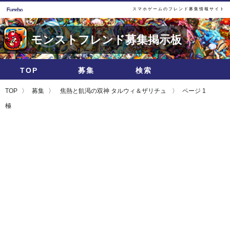
スマホゲームのフレンド募集情報サイト
モンストフレンド募集掲示板
TOP
募集
検索
TOP
募集
焦熱と飢渇の双神 タルウィ＆ザリチュ
ページ 1
極