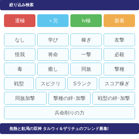
絞り込み検索
運極
＋完
lv極
新着
なし
学び
稼ぎ
友撃
怪我
将命
一撃
必殺
毒
癒し
同族
撃種
戦型
スピクリ
Sランク
スコア稼ぎ
同族加撃
撃種の絆･加撃
戦型の絆･加撃
兵命削りの力
焦熱と飢渇の双神 タルウィ＆ザリチュのフレンド募集!