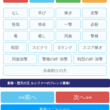
なし
学び
稼ぎ
友撃
怪我
将命
一撃
必殺
毒
癒し
同族
撃種
戦型
スピクリ
Sランク
スコア稼ぎ
同族加撃
撃種の絆･加撃
戦型の絆･加撃
兵命削りの力
新春・堕天の王 ルシファーのフレンド募集!
«前へ
次へ»
募集はこちらから