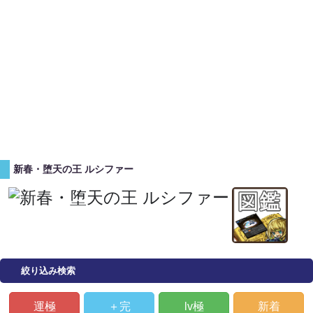
新春・堕天の王 ルシファー
絞り込み検索
運極
＋完
lv極
新着