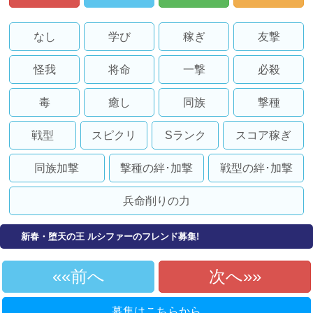
なし
学び
稼ぎ
友撃
怪我
将命
一撃
必殺
毒
癒し
同族
撃種
戦型
スピクリ
Sランク
スコア稼ぎ
同族加撃
撃種の絆･加撃
戦型の絆･加撃
兵命削りの力
新春・堕天の王 ルシファーのフレンド募集!
«前へ
次へ»
募集はこちらから