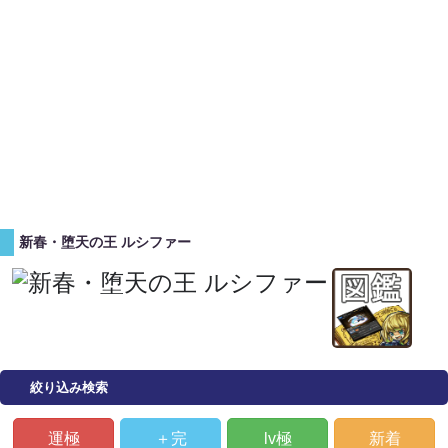
新春・堕天の王 ルシファー
絞り込み検索
運極
＋完
lv極
新着