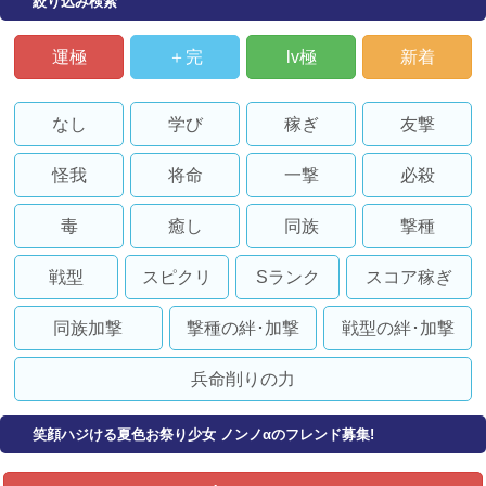
絞り込み検索
運極
＋完
lv極
新着
なし
学び
稼ぎ
友撃
怪我
将命
一撃
必殺
毒
癒し
同族
撃種
戦型
スピクリ
Sランク
スコア稼ぎ
同族加撃
撃種の絆･加撃
戦型の絆･加撃
兵命削りの力
笑顔ハジける夏色お祭り少女 ノンノαのフレンド募集!