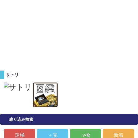
サトリ
絞り込み検索
運極
＋完
lv極
新着