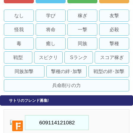
なし
学び
稼ぎ
友撃
怪我
将命
一撃
必殺
毒
癒し
同族
撃種
戦型
スピクリ
Sランク
スコア稼ぎ
同族加撃
撃種の絆･加撃
戦型の絆･加撃
兵命削りの力
サトリのフレンド募集!