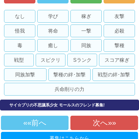
なし
学び
稼ぎ
友撃
怪我
将命
一撃
必殺
毒
癒し
同族
撃種
戦型
スピクリ
Sランク
スコア稼ぎ
同族加撃
撃種の絆･加撃
戦型の絆･加撃
兵命削りの力
サイ☆プリの不思議系少女 モールスのフレンド募集!
«前へ
次へ»
募集はこちらから