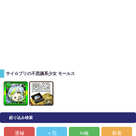
サイ☆プリの不思議系少女 モールス
絞り込み検索
運極
＋完
lv極
新着