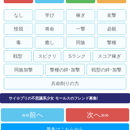
なし
学び
稼ぎ
友撃
怪我
将命
一撃
必殺
毒
癒し
同族
撃種
戦型
スピクリ
Sランク
スコア稼ぎ
同族加撃
撃種の絆･加撃
戦型の絆･加撃
兵命削りの力
サイ☆プリの不思議系少女 モールスのフレンド募集!
«前へ
次へ»
募集はこちらから