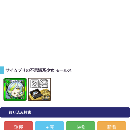
サイ☆プリの不思議系少女 モールス
絞り込み検索
運極
＋完
lv極
新着