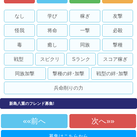
なし
学び
稼ぎ
友撃
怪我
将命
一撃
必殺
毒
癒し
同族
撃種
戦型
スピクリ
Sランク
スコア稼ぎ
同族加撃
撃種の絆･加撃
戦型の絆･加撃
兵命削りの力
新島八重のフレンド募集!
«前へ
次へ»
募集はこちらから