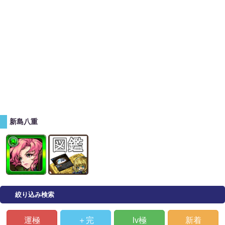
新島八重
絞り込み検索
運極
＋完
lv極
新着