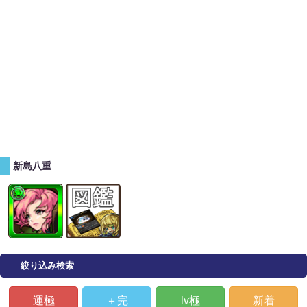
新島八重
絞り込み検索
運極
＋完
lv極
新着