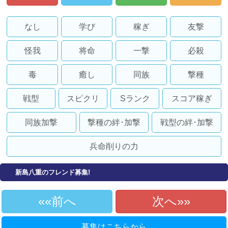
なし
学び
稼ぎ
友撃
怪我
将命
一撃
必殺
毒
癒し
同族
撃種
戦型
スピクリ
Sランク
スコア稼ぎ
同族加撃
撃種の絆･加撃
戦型の絆･加撃
兵命削りの力
新島八重のフレンド募集!
«前へ
次へ»
募集はこちらから