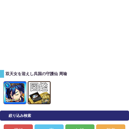
双天女を迎えし呉国の守護仙 周瑜
絞り込み検索