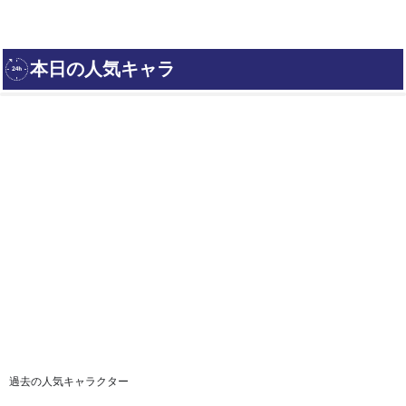
過去の人気キャラクター