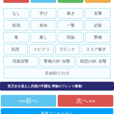
なし
学び
稼ぎ
友撃
怪我
将命
一撃
必殺
毒
癒し
同族
撃種
戦型
スピクリ
Sランク
スコア稼ぎ
同族加撃
撃種の絆･加撃
戦型の絆･加撃
兵命削りの力
双天女を迎えし呉国の守護仙 周瑜のフレンド募集!
«前へ
次へ»
募集はこちらから