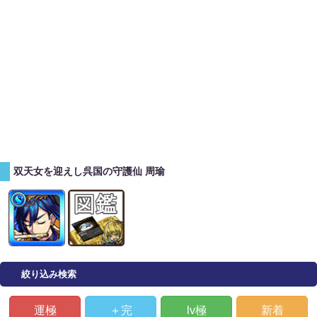
双天女を迎えし呉国の守護仙 周瑜
絞り込み検索
運極
＋完
lv極
新着