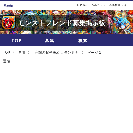
スマホゲームのフレンド募集情報サイト
モンストフレンド募集掲示板
TOP
募集
検索
TOP
募集
完撃の超弩級乙女 モンタナ
ページ 1
運極