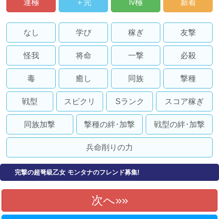
運極
＋完
lv極
新着
なし
学び
稼ぎ
友撃
怪我
将命
一撃
必殺
毒
癒し
同族
撃種
戦型
スピクリ
Sランク
スコア稼ぎ
同族加撃
撃種の絆･加撃
戦型の絆･加撃
兵命削りの力
完撃の超弩級乙女 モンタナのフレンド募集!
次へ»