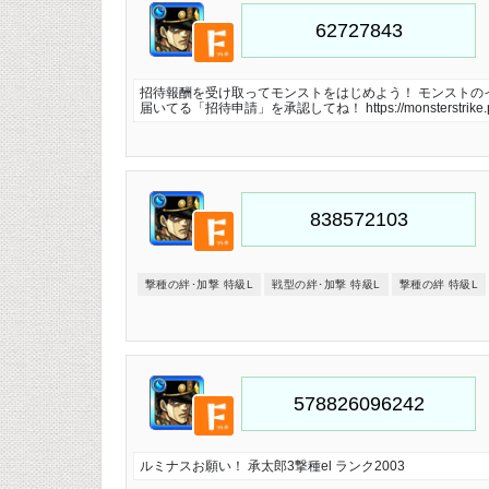
招待報酬を受け取ってモンストをはじめよう！ モンストの
届いてる「招待申請」を承認してね！ https://monsterstrike.pag
撃種の絆･加撃 特級L
戦型の絆･加撃 特級L
撃種の絆 特級L
ルミナスお願い！ 承太郎3撃種el ランク2003