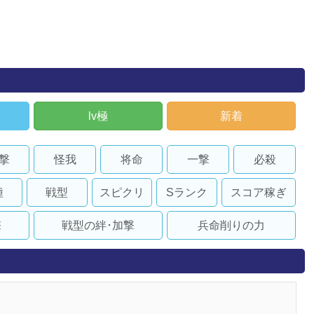
lv極
新着
撃
怪我
将命
一撃
必殺
種
戦型
スピクリ
Sランク
スコア稼ぎ
撃
戦型の絆･加撃
兵命削りの力