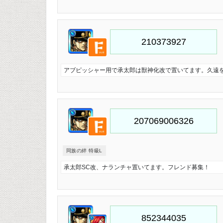
アブピッシャー用で承太郎は獣神化改で置いてます。久遠
同族の絆 特級L
承太郎SC改、ナランチャ置いてます。フレンド募集！