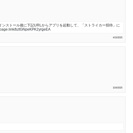
インストール後に下記URLからアプリを起動して、「ストライカー招待」に
e.link/bztGNpeKPK2yrgeEA
4/15/2025
3/24/2025