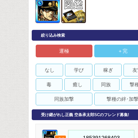
絞り込み検索
運極
＋完
なし
学び
稼ぎ
友
毒
癒し
同族
撃
同族加撃
撃種の絆･加
受け継がれし正義 空条承太郎SCのフレンド募集!