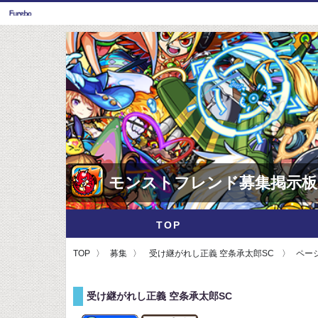
モンストフレンド募集掲示板
TOP
TOP
募集
受け継がれし正義 空条承太郎SC
ページ
受け継がれし正義 空条承太郎SC