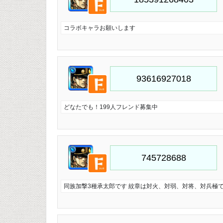
コラボキャラお願いします
どなたでも！199人フレンド募集中
同族加撃3種承太郎です 紋章は対火、対弱、対将、対兵極