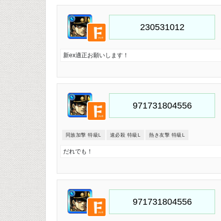
新ex適正お願いします！
同族加撃 特級L
速必殺 特級L
熱き友撃 特級L
だれでも！