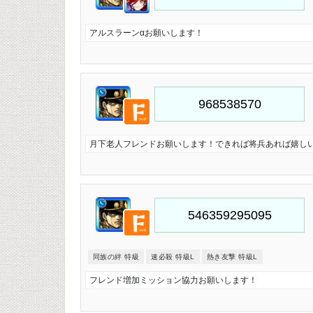
アルスラーンαお願いします！
月下老人フレンドお願いします！できれば将兵あれば嬉し
同族の絆 特級
速必殺 特級L
熱き友撃 特級L
フレンド増加ミッション協力お願いします！