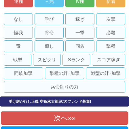
運極
＋完
lv極
新着
なし
学び
稼ぎ
友撃
怪我
将命
一撃
必殺
毒
癒し
同族
撃種
戦型
スピクリ
Sランク
スコア稼ぎ
同族加撃
撃種の絆･加撃
戦型の絆･加撃
兵命削りの力
受け継がれし正義 空条承太郎SCのフレンド募集!
次へ»