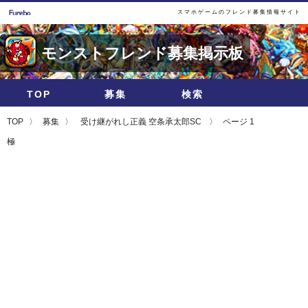
スマホゲームのフレンド募集情報サイト
モンストフレンド募集掲示板
TOP
募集
検索
TOP
募集
受け継がれし正義 空条承太郎SC
ページ 1
極