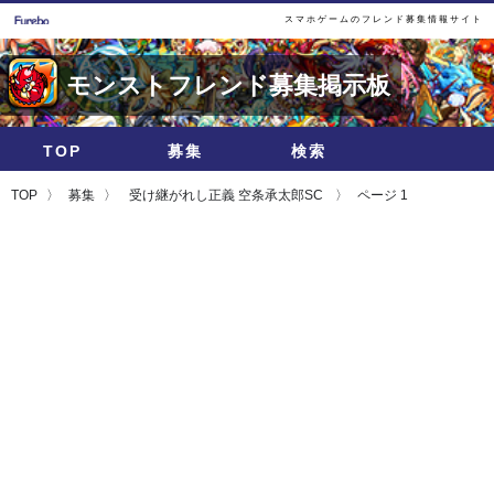
スマホゲームのフレンド募集情報サイト
モンストフレンド募集掲示板
TOP
募集
検索
TOP
募集
受け継がれし正義 空条承太郎SC
ページ 1