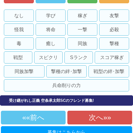
なし
学び
稼ぎ
友撃
怪我
将命
一撃
必殺
毒
癒し
同族
撃種
戦型
スピクリ
Sランク
スコア稼ぎ
同族加撃
撃種の絆･加撃
戦型の絆･加撃
兵命削りの力
受け継がれし正義 空条承太郎SCのフレンド募集!
«前へ
次へ»
募集はこちらから