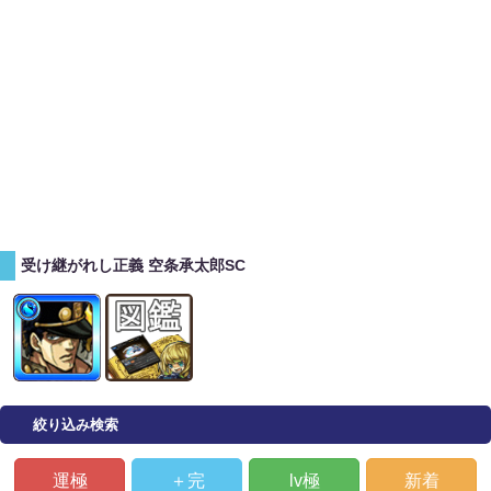
受け継がれし正義 空条承太郎SC
絞り込み検索
運極
＋完
lv極
新着