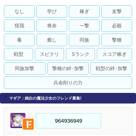
なし
学び
稼ぎ
友撃
怪我
将命
一撃
必殺
毒
癒し
同族
撃種
戦型
スピクリ
Sランク
スコア稼ぎ
同族加撃
撃種の絆･加撃
戦型の絆･加撃
兵命削りの力
マギア：純白の魔法少女のフレンド募集!