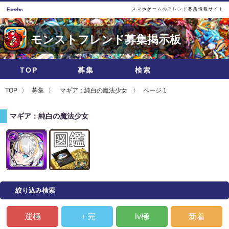
スマホゲームのフレンド募集情報サイト
モンストフレンド募集掲示板
TOP
募集
検索
TOP
募集
マギア：純白の魔法少女
ページ 1
マギア：純白の魔法少女
絞り込み検索
運極
＋完
lv極
新着