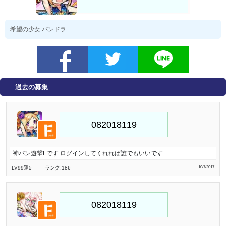
希望の少女 パンドラ
過去の募集
神パン遊撃Lです ログインしてくれれば誰でもいいです
LV99
運5
ランク:186
10/7/2017