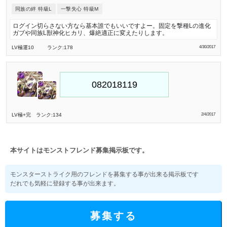
同族の絆 特級L
一撃失心 特級M
ログイン切らさない方なら基本誰でもいいですよー。固定を撃種Lの進化
ガブや同族L獣神化ヒカリ、爆絶適正に変えたりします。
LV極
運10
ランク:178
4/30/2017
LV極
+完
ランク:134
2/4/2017
本サイトはモンストフレンド募集掲示板です。
モンスターストライク用のフレンドを募集する事が出来る掲示板です
だれでも気軽に登録する事が出来ます。
募集する