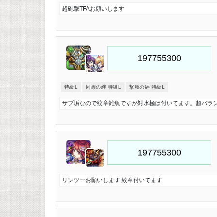
超砲撃TFAお願いします
特級L
同族の絆 特級L
撃種の絆 特級L
サブ垢なので紋章雑魚ですが対水極は付いてます。超バラン
リンツーお願いします 紋章付いてます