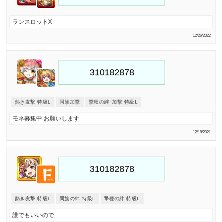
ランスロットX
12/26/2022
熱き友撃 特級L
同族加撃
撃種の絆･加撃 特級L
モネ募集中 お願いします
12/18/2021
熱き友撃 特級L
同族の絆 特級L
撃種の絆 特級L
誰でもいいので