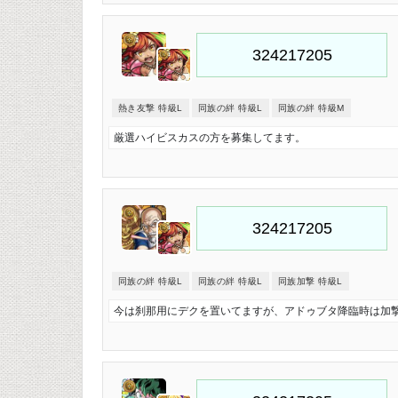
熱き友撃 特級L
同族の絆 特級L
同族の絆 特級M
厳選ハイビスカスの方を募集してます。
同族の絆 特級L
同族の絆 特級L
同族加撃 特級L
今は刹那用にデクを置いてますが、アドゥブタ降臨時は加