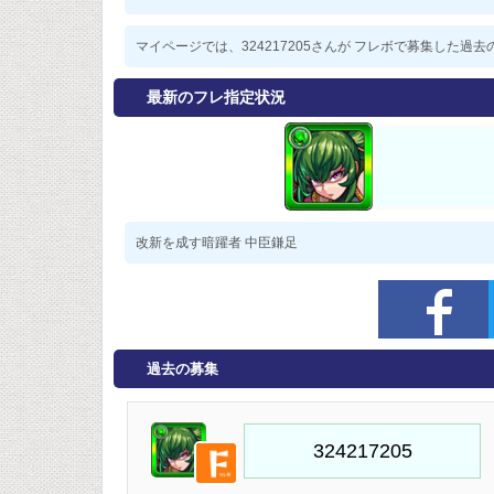
マイページでは、324217205さんが フレボで募集した
最新のフレ指定状況
改新を成す暗躍者 中臣鎌足
過去の募集