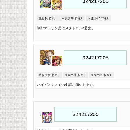
速必殺 特級L
同族加撃 特級L
同族の絆 特級L
刹那マラソン用にメタトロンα募集。
熱き友撃 特級L
同族の絆 特級L
同族の絆 特級L
ハイビスカスでの申請お願いします。