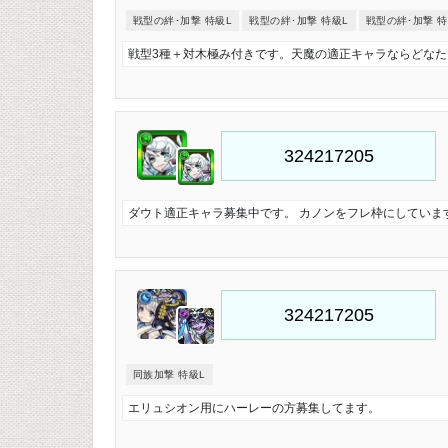
戦型の絆･加撃 特級L
戦型の絆･加撃 特級L
戦型の絆･加撃 特
戦型3種＋対木極み付きです。天魔の適正キャラならどなた
ダウト適正キャラ募集中です。 カノンをフレ枠にしていま
同族加撃 特級L
エリュシオン用にハーレーの方募集してます。